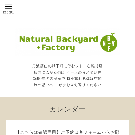
丹波篠山の城下町に佇むレトロな雑貨店
店内に広がるのは ビー玉の音と笑い声
築90年の古民家で 時を忘れる体験空間
旅の思い出に ぜひお立ち寄りください
カレンダー
【こちらは確認専用】ご予約は各フォームからお願