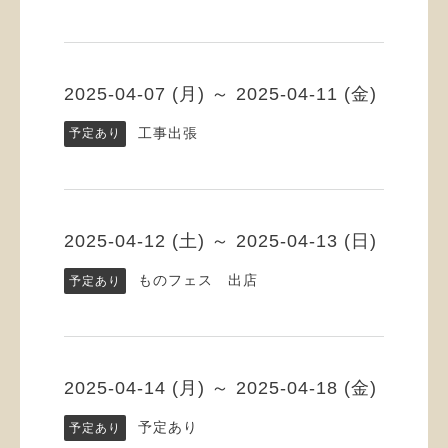
2025-04-07 (月) ～ 2025-04-11 (金)
工事出張
予定あり
2025-04-12 (土) ～ 2025-04-13 (日)
ものフェス 出店
予定あり
2025-04-14 (月) ～ 2025-04-18 (金)
予定あり
予定あり