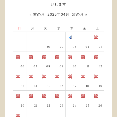
いします
« 前の月
2025年04月
次の月 »
日
月
火
水
木
金
土
01
02
03
04
05
06
07
08
09
10
11
12
13
14
15
16
17
18
19
20
21
22
23
24
25
26