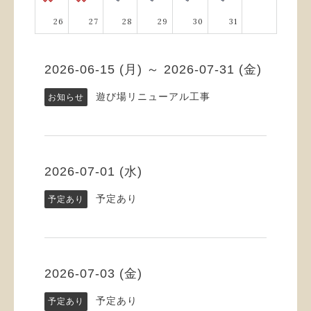
26
27
28
29
30
31
2026-06-15 (月) ～ 2026-07-31 (金)
遊び場リニューアル工事
お知らせ
2026-07-01 (水)
予定あり
予定あり
2026-07-03 (金)
予定あり
予定あり