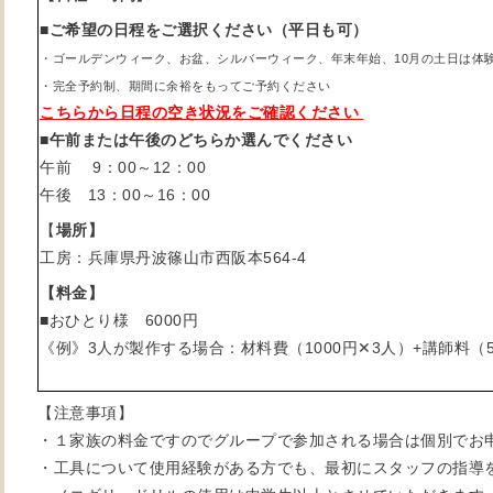
■ご希望の日程をご選択ください（平日も可）
・ゴールデンウィーク、お盆、シルバーウィーク、年末年始、10月の土日は体
・完全予約制、期間に余裕をもってご予約ください
こちらから日程の空き状況をご確認ください
■午前または午後のどちらか選んでください
午前 9：00～12：00
午後 13：00～16：00
【
場所】
工房：兵庫県丹波篠山市西阪本564-4
【料金】
■おひとり様 6000円
《例》3人が製作する場合：材料費（1000円✕3人）+講師料（50
【注意事項】
・１家族の料金ですのでグループで参加される場合は個別でお
・工具について使用経験がある方でも、最初にスタッフの指導