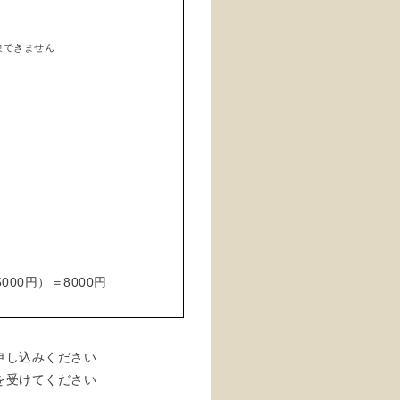
験できません
00円）＝8000円
申し込みください
を受けてください