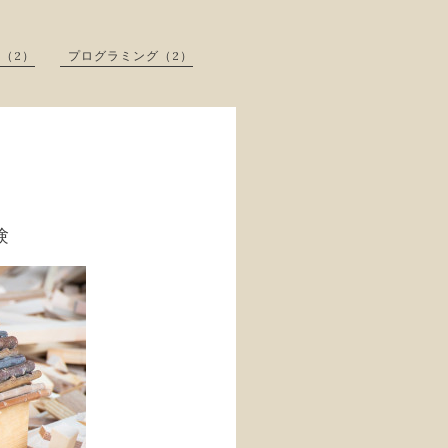
（2）
プログラミング（2）
験